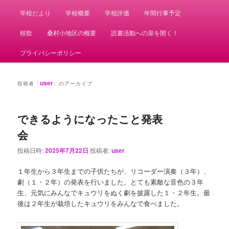
学校だより
学校概要
学校評価
年間行事予定
校歌
桑村小地区の概要
読書活動への扉を開く！
プライバシーポリシー
user
投稿者「
」のアーカイブ
できるようになったこと発表
会
投稿日時:
2025年7月22日
投稿者:
user
１年生から３年生までの子供たちが、リコーダー演奏（３年）、
劇（１・２年）の発表を行いました。とても素敵な音色の３年
生、元気にみんなでキュウリをぬく劇を披露した１・２年生。最
後は２年生が栽培したキュウリをみんなで食べました。