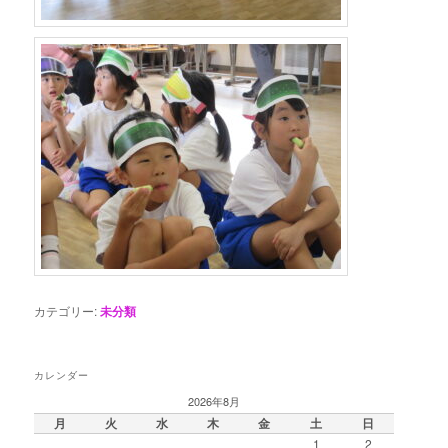
カテゴリー:
未分類
カレンダー
2026年8月
月
火
水
木
金
土
日
1
2