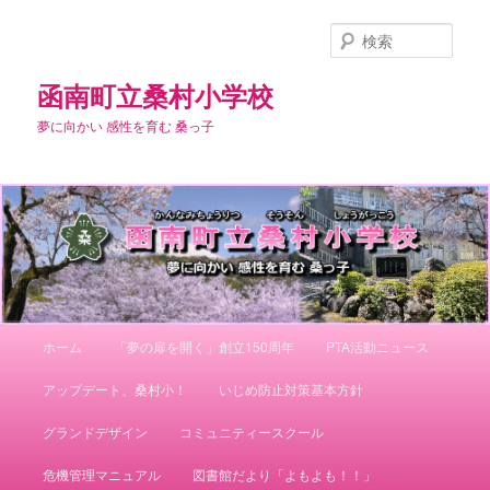
メ
サ
イ
ブ
検
ン
コ
索
コ
ン
函南町立桑村小学校
ン
テ
夢に向かい 感性を育む 桑っ子
テ
ン
ン
ツ
ツ
へ
へ
移
移
動
動
メ
ホーム
「夢の扉を開く」創立150周年
PTA活動ニュース
イ
ン
アップデート、桑村小！
いじめ防止対策基本方針
メ
ニ
グランドデザイン
コミュニティースクール
ュ
ー
危機管理マニュアル
図書館だより「よもよも！！」