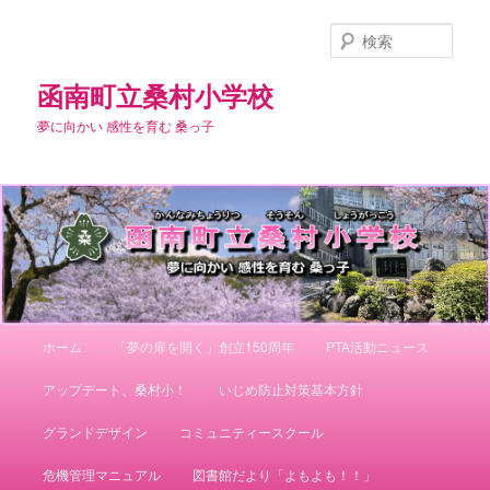
メ
サ
イ
ブ
検
ン
コ
索
コ
ン
函南町立桑村小学校
ン
テ
夢に向かい 感性を育む 桑っ子
テ
ン
ン
ツ
ツ
へ
へ
移
移
動
動
メ
ホーム
「夢の扉を開く」創立150周年
PTA活動ニュース
イ
ン
アップデート、桑村小！
いじめ防止対策基本方針
メ
ニ
グランドデザイン
コミュニティースクール
ュ
ー
危機管理マニュアル
図書館だより「よもよも！！」