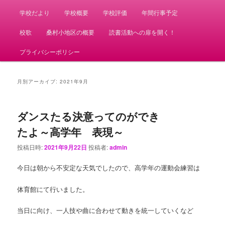
学校だより
学校概要
学校評価
年間行事予定
校歌
桑村小地区の概要
読書活動への扉を開く！
プライバシーポリシー
月別アーカイブ:
2021年9月
ダンスたる決意ってのができ
たよ～高学年 表現～
投稿日時:
2021年9月22日
投稿者:
admin
今日は朝から不安定な天気でしたので、高学年の運動会練習は
体育館にて行いました。
当日に向け、一人技や曲に合わせて動きを統一していくなど