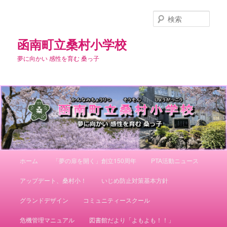
メ
サ
イ
ブ
検
ン
コ
索
コ
ン
函南町立桑村小学校
ン
テ
夢に向かい 感性を育む 桑っ子
テ
ン
ン
ツ
ツ
へ
へ
移
移
動
動
メ
ホーム
「夢の扉を開く」創立150周年
PTA活動ニュース
イ
ン
アップデート、桑村小！
いじめ防止対策基本方針
メ
ニ
グランドデザイン
コミュニティースクール
ュ
ー
危機管理マニュアル
図書館だより「よもよも！！」