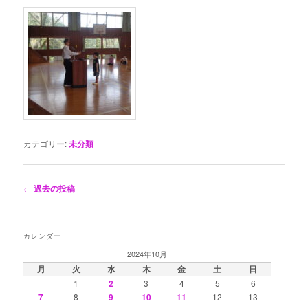
カテゴリー:
未分類
投
←
過去の投稿
稿
ナ
ビ
カレンダー
ゲ
2024年10月
ー
月
火
水
木
金
土
日
シ
1
2
3
4
5
6
ョ
7
8
9
10
11
12
13
ン