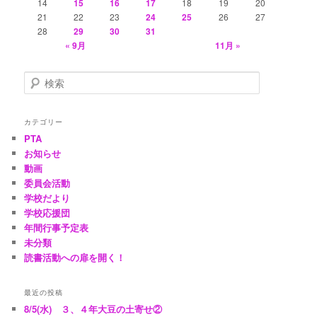
14
15
16
17
18
19
20
21
22
23
24
25
26
27
28
29
30
31
« 9月
11月 »
検
索
カテゴリー
PTA
お知らせ
動画
委員会活動
学校だより
学校応援団
年間行事予定表
未分類
読書活動への扉を開く！
最近の投稿
8/5(水) ３、４年大豆の土寄せ②