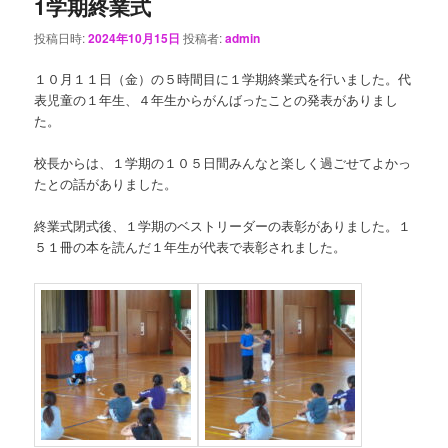
1学期終業式
投稿日時:
2024年10月15日
投稿者:
admin
１０月１１日（金）の５時間目に１学期終業式を行いました。代
表児童の１年生、４年生からがんばったことの発表がありまし
た。
校長からは、１学期の１０５日間みんなと楽しく過ごせてよかっ
たとの話がありました。
終業式閉式後、１学期のベストリーダーの表彰がありました。１
５１冊の本を読んだ１年生が代表で表彰されました。