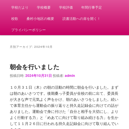
学校だより
学校概要
学校評価
年間行事予定
校歌
桑村小地区の概要
読書活動への扉を開く！
プライバシーポリシー
月別アーカイブ:
2024年10月
朝会を行いました
投稿日時:
2024年10月31日
投稿者:
admin
１０月３１日（木）の朝の活動の時間に朝会を行いました。まず
は朝のあいさつです。後期桑っ子委員が全校の前に出て、委員長
が大きな声で元気よく声をかけ、朝のあいさつをしました。続い
て体育主任から運動会の振り返りと持久走記録会に向けての話が
ありました。運動会で身に付けた「自分と相手を大切にし、より
よく行動する力」と「めあてに向けて取り組み続ける力」を生か
して１１月２６日に行われる持久走記録会に向けて取り組んでい