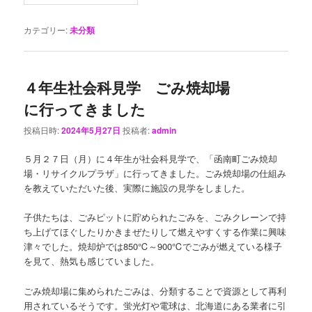
カテゴリー:
未分類
４年生社会科見学 ごみ焼却場
に行ってきました
投稿日時:
2024年5月27日
投稿者:
admin
５月２７日（月）に４年生が社会科見学で、「函南町ごみ焼却
場・リサイクルプラザ」に行ってきました。ごみ焼却場の仕組み
を教えていただいた後、実際に施設の見学をしました。
子供たちは、ごみピットに貯められたごみを、ごみクレーンで持
ち上げてほぐしたりかきまぜたりして燃えやすくする作業に興味
津々でした。焼却炉では850℃～900℃でごみが燃えている様子
を見て、熱気も感じていました。
ごみ焼却場に集められたごみは、分類することで資源として再利
用されているそうです。蛍光灯や電球は、北海道にある業者に引