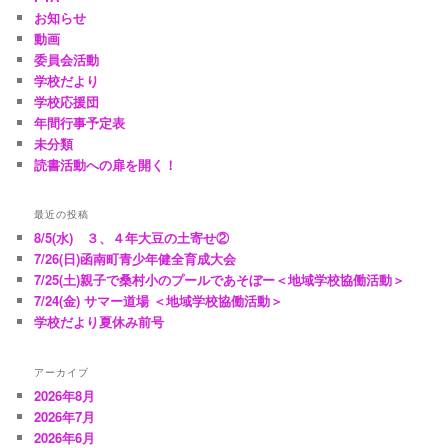
お知らせ
動画
委員会活動
学校だより
学校応援団
年間行事予定表
未分類
読書活動への扉を開く！
最近の投稿
8/5(水) ３、４年大豆の土寄せ②
7/26(日)函南町青少年健全育成大会
7/25(土)親子で桑村小のプールであそぼー＜地域学校協働活動＞
7/24(金) サマー道場 ＜地域学校協働活動＞
学校だより夏休み前号
アーカイブ
2026年8月
2026年7月
2026年6月