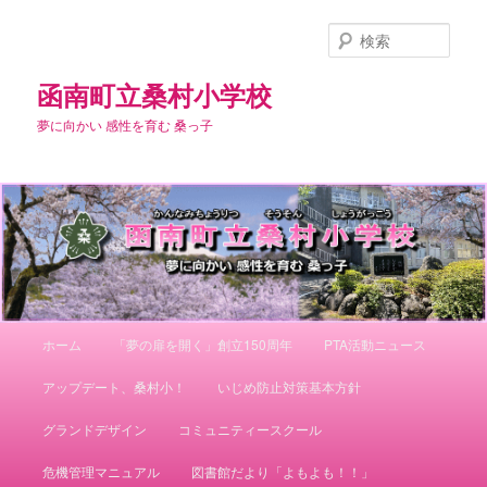
メ
サ
イ
ブ
検
ン
コ
索
コ
ン
函南町立桑村小学校
ン
テ
夢に向かい 感性を育む 桑っ子
テ
ン
ン
ツ
ツ
へ
へ
移
移
動
動
メ
ホーム
「夢の扉を開く」創立150周年
PTA活動ニュース
イ
ン
アップデート、桑村小！
いじめ防止対策基本方針
メ
ニ
グランドデザイン
コミュニティースクール
ュ
ー
危機管理マニュアル
図書館だより「よもよも！！」