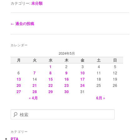
カテゴリー:
未分類
投
←
過去の投稿
稿
ナ
ビ
カレンダー
ゲ
2024年5月
ー
月
火
水
木
金
土
日
シ
1
2
3
4
5
ョ
6
7
8
9
10
11
12
ン
13
14
15
16
17
18
19
20
21
22
23
24
25
26
27
28
29
30
31
« 4月
6月 »
検
索
カテゴリー
PTA