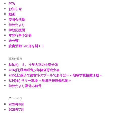
PTA
お知らせ
動画
委員会活動
学校だより
学校応援団
年間行事予定表
未分類
読書活動への扉を開く！
最近の投稿
8/5(水) ３、４年大豆の土寄せ②
7/26(日)函南町青少年健全育成大会
7/25(土)親子で桑村小のプールであそぼー＜地域学校協働活動＞
7/24(金) サマー道場 ＜地域学校協働活動＞
学校だより夏休み前号
アーカイブ
2026年8月
2026年7月