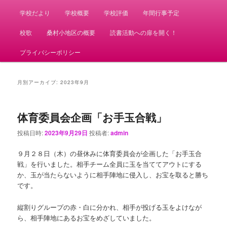
学校だより
学校概要
学校評価
年間行事予定
校歌
桑村小地区の概要
読書活動への扉を開く！
プライバシーポリシー
月別アーカイブ:
2023年9月
体育委員会企画「お手玉合戦」
投稿日時:
2023年9月29日
投稿者:
admin
９月２８日（木）の昼休みに体育委員会が企画した「お手玉合
戦」を行いました。相手チーム全員に玉を当ててアウトにする
か、玉が当たらないように相手陣地に侵入し、お宝を取ると勝ち
です。
縦割りグループの赤・白に分かれ、相手が投げる玉をよけなが
ら、相手陣地にあるお宝をめざしていました。