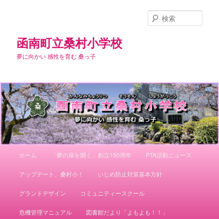
メ
サ
イ
ブ
検
ン
コ
索
コ
ン
函南町立桑村小学校
ン
テ
夢に向かい 感性を育む 桑っ子
テ
ン
ン
ツ
ツ
へ
へ
移
移
動
動
メ
ホーム
「夢の扉を開く」創立150周年
PTA活動ニュース
イ
ン
アップデート、桑村小！
いじめ防止対策基本方針
メ
ニ
グランドデザイン
コミュニティースクール
ュ
ー
危機管理マニュアル
図書館だより「よもよも！！」