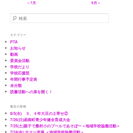
« 7月
9月 »
検
索
カテゴリー
PTA
お知らせ
動画
委員会活動
学校だより
学校応援団
年間行事予定表
未分類
読書活動への扉を開く！
最近の投稿
8/5(水) ３、４年大豆の土寄せ②
7/26(日)函南町青少年健全育成大会
7/25(土)親子で桑村小のプールであそぼー＜地域学校協働活動＞
7/24(金) サマー道場 ＜地域学校協働活動＞