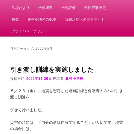
学校だより
学校概要
学校評価
年間行事予定
校歌
桑村小地区の概要
読書活動への扉を開く！
プライバシーポリシー
月別アーカイブ:
2022年8月
引き渡し訓練を実施しました
投稿日時:
2022年8月26日
投稿者:
桑村小学校
８／２６（金）に地震を想定した避難訓練と保護者の方への引き
渡し訓練を
併せて行いました。
災害の時には、「自分の命は自分で守ること」が大切です。地震
の場合には、