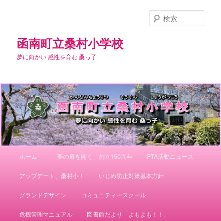
メ
サ
イ
ブ
検
ン
コ
索
コ
ン
函南町立桑村小学校
ン
テ
夢に向かい 感性を育む 桑っ子
テ
ン
ン
ツ
ツ
へ
へ
移
移
動
動
メ
ホーム
「夢の扉を開く」創立150周年
PTA活動ニュース
イ
ン
アップデート、桑村小！
いじめ防止対策基本方針
メ
ニ
グランドデザイン
コミュニティースクール
ュ
ー
危機管理マニュアル
図書館だより「よもよも！！」