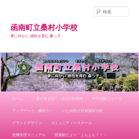
メ
サ
イ
ブ
検
ン
コ
索
コ
ン
函南町立桑村小学校
ン
テ
夢に向かい 感性を育む 桑っ子
テ
ン
ン
ツ
ツ
へ
へ
移
移
動
動
メ
ホーム
「夢の扉を開く」創立150周年
PTA活動ニュース
イ
ン
アップデート、桑村小！
いじめ防止対策基本方針
メ
ニ
グランドデザイン
コミュニティースクール
ュ
ー
危機管理マニュアル
図書館だより「よもよも！！」