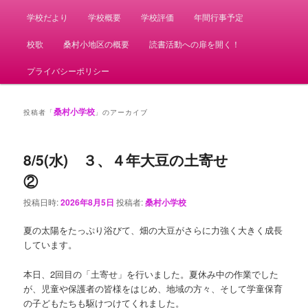
学校だより
学校概要
学校評価
年間行事予定
校歌
桑村小地区の概要
読書活動への扉を開く！
プライバシーポリシー
桑村小学校
投稿者「
」のアーカイブ
8/5(水) ３、４年大豆の土寄せ
②
投稿日時:
2026年8月5日
投稿者:
桑村小学校
夏の太陽をたっぷり浴びて、畑の大豆がさらに力強く大きく成長
しています。
本日、2回目の「土寄せ」を行いました。夏休み中の作業でした
が、児童や保護者の皆様をはじめ、地域の方々、そして学童保育
の子どもたちも駆けつけてくれました。