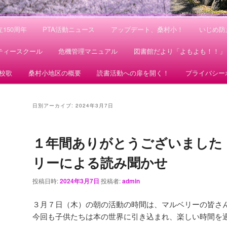
150周年
PTA活動ニュース
アップデート、桑村小！
いじめ防
ティースクール
危機管理マニュアル
図書館だより「よもよも！！」
校歌
桑村小地区の概要
読書活動への扉を開く！
プライバシー
日別アーカイブ:
2024年3月7日
１年間ありがとうございました
リーによる読み聞かせ
投稿日時:
2024年3月7日
投稿者:
admin
３月７日（木）の朝の活動の時間は、マルベリーの皆さ
今回も子供たちは本の世界に引き込まれ、楽しい時間を