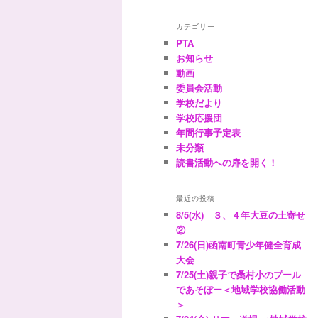
カテゴリー
PTA
お知らせ
動画
委員会活動
学校だより
学校応援団
年間行事予定表
未分類
読書活動への扉を開く！
最近の投稿
8/5(水) ３、４年大豆の土寄せ
②
7/26(日)函南町青少年健全育成
大会
7/25(土)親子で桑村小のプール
であそぼー＜地域学校協働活動
＞