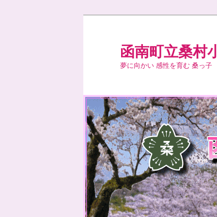
メ
サ
イ
ブ
ン
コ
函南町立桑村
コ
ン
夢に向かい 感性を育む 桑っ子
ン
テ
テ
ン
ン
ツ
ツ
へ
へ
移
移
動
動