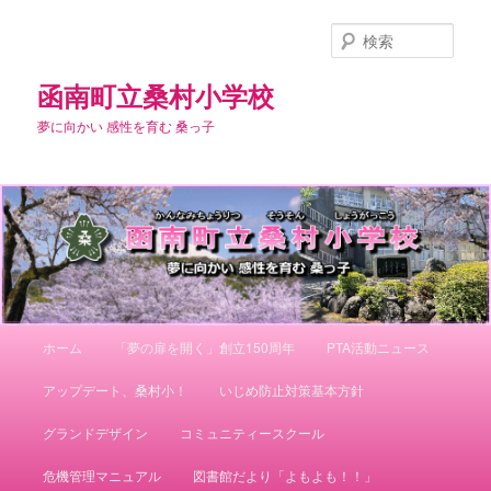
メ
イ
検
ン
索
コ
函南町立桑村小学校
ン
夢に向かい 感性を育む 桑っ子
テ
ン
ツ
へ
移
動
メ
ホーム
「夢の扉を開く」創立150周年
PTA活動ニュース
イ
ン
アップデート、桑村小！
いじめ防止対策基本方針
メ
ニ
グランドデザイン
コミュニティースクール
ュ
ー
危機管理マニュアル
図書館だより「よもよも！！」