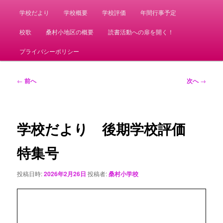
学校だより
学校概要
学校評価
年間行事予定
校歌
桑村小地区の概要
読書活動への扉を開く！
プライバシーポリシー
投
←
前へ
次へ
→
稿
ナ
ビ
ゲ
学校だより 後期学校評価
ー
シ
特集号
ョ
ン
投稿日時:
2026年2月26日
投稿者:
桑村小学校