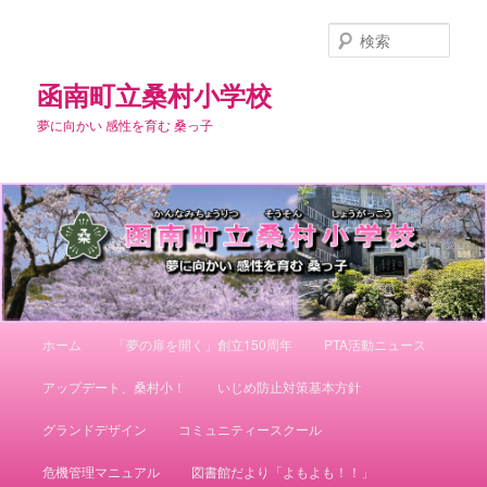
メ
イ
検
ン
索
コ
函南町立桑村小学校
ン
夢に向かい 感性を育む 桑っ子
テ
ン
ツ
へ
移
動
メ
ホーム
「夢の扉を開く」創立150周年
PTA活動ニュース
イ
ン
アップデート、桑村小！
いじめ防止対策基本方針
メ
ニ
グランドデザイン
コミュニティースクール
ュ
ー
危機管理マニュアル
図書館だより「よもよも！！」