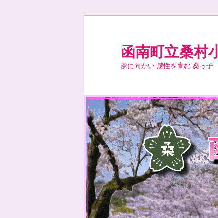
メ
イ
ン
函南町立桑村
コ
夢に向かい 感性を育む 桑っ子
ン
テ
ン
ツ
へ
移
動