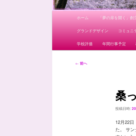
メ
ホーム
「夢の扉を開く」創立
イ
ン
グランドデザイン
コミュニ
メ
ニ
学校評価
年間行事予定
ュ
ー
投
←
前へ
稿
ナ
ビ
桑
ゲ
ー
シ
投稿日時:
2
ョ
ン
12月2
た。 サ