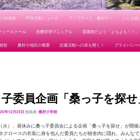
150周年
PTA活動ニュース
アップデート、桑村小！
いじめ防
ティースクール
危機管理マニュアル
図書館だより「よもよも！！」
校歌
桑村小地区の概要
読書活動への扉を開く！
プライバシー
っ子委員企画「桑っ子を探せ
025年12月23日
投稿者:
桑村小学校
2日（火）、昼休みに桑っ子委員会による企画「桑っ子を探せ」が開催
ンタクロースの衣装に身を包んだ委員たちが校舎内に隠れ、みんなで