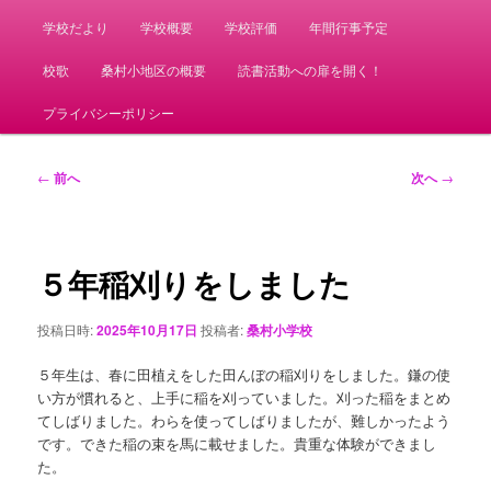
学校だより
学校概要
学校評価
年間行事予定
校歌
桑村小地区の概要
読書活動への扉を開く！
プライバシーポリシー
投
←
前へ
次へ
→
稿
ナ
ビ
ゲ
５年稲刈りをしました
ー
シ
投稿日時:
2025年10月17日
投稿者:
桑村小学校
ョ
ン
５年生は、春に田植えをした田んぼの稲刈りをしました。鎌の使
い方が慣れると、上手に稲を刈っていました。刈った稲をまとめ
てしばりました。わらを使ってしばりましたが、難しかったよう
です。できた稲の束を馬に載せました。貴重な体験ができまし
た。