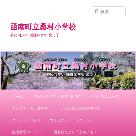
メ
イ
検
ン
索
コ
函南町立桑村小学校
ン
夢に向かい 感性を育む 桑っ子
テ
ン
ツ
へ
移
動
メ
ホーム
「夢の扉を開く」創立150周年
PTA活動ニュース
イ
ン
アップデート、桑村小！
いじめ防止対策基本方針
メ
ニ
グランドデザイン
コミュニティースクール
ュ
ー
危機管理マニュアル
図書館だより「よもよも！！」