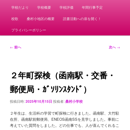
学校だより
学校概要
学校評価
年間行事予定
校歌
桑村小地区の概要
読書活動への扉を開く！
プライバシーポリシー
投
←
前へ
次へ
→
稿
ナ
ビ
ゲ
２年町探検（函南駅・交番・
ー
シ
郵便局・ｶﾞｿﾘﾝｽﾀﾝﾄﾞ）
ョ
ン
投稿日時:
2025年10月15日
投稿者:
桑村小学校
２年生は、生活科の学習で町探検に行きました。函南駅、大竹駐
在所、函南駅前郵便局、ENEOS函南SSを見学しました。事前に
考えていた質問をしました。どの仕事でも、人が喜んでくれるこ