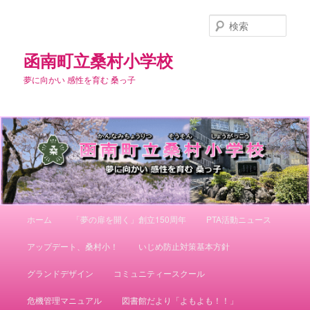
メ
イ
検
ン
索
コ
函南町立桑村小学校
ン
夢に向かい 感性を育む 桑っ子
テ
ン
ツ
へ
移
動
メ
ホーム
「夢の扉を開く」創立150周年
PTA活動ニュース
イ
ン
アップデート、桑村小！
いじめ防止対策基本方針
メ
ニ
グランドデザイン
コミュニティースクール
ュ
ー
危機管理マニュアル
図書館だより「よもよも！！」