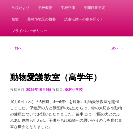
学校だより
学校概要
学校評価
年間行事予定
校歌
桑村小地区の概要
読書活動への扉を開く！
プライバシーポリシー
投
←
前へ
次へ
→
稿
ナ
ビ
ゲ
動物愛護教室（高学年）
ー
シ
投稿日時:
2025年10月9日
投稿者:
桑村小学校
ョ
ン
10月9日（木）の5校時、4〜6年生を対象に動物愛護教室を開催
しました。保健所の方と獣医師の先生からは、命の大切さや動物
の健康についてお話いただきました。後半には、7匹の犬とのふ
れあい体験も行われ、子供たちは動物への思いやりの心を育む貴
重な機会となりました。