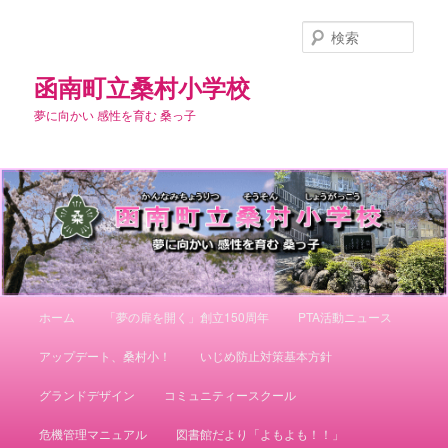
メ
イ
検
ン
索
コ
函南町立桑村小学校
ン
夢に向かい 感性を育む 桑っ子
テ
ン
ツ
へ
移
動
メ
ホーム
「夢の扉を開く」創立150周年
PTA活動ニュース
イ
ン
アップデート、桑村小！
いじめ防止対策基本方針
メ
ニ
グランドデザイン
コミュニティースクール
ュ
ー
危機管理マニュアル
図書館だより「よもよも！！」