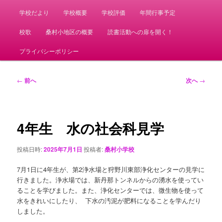
学校だより
学校概要
学校評価
年間行事予定
校歌
桑村小地区の概要
読書活動への扉を開く！
プライバシーポリシー
投
←
前へ
次へ
→
稿
ナ
ビ
ゲ
4年生 水の社会科見学
ー
シ
投稿日時:
2025年7月1日
投稿者:
桑村小学校
ョ
ン
7月1日に4年生が、第2浄水場と狩野川東部浄化センターの見学に
行きました。浄水場では、新丹那トンネルからの湧水を使ってい
ることを学びました。また、浄化センターでは、微生物を使って
水をきれいにしたり、 下水の汚泥が肥料になることを学んだり
しました。