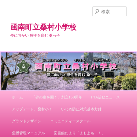
メ
イ
検
ン
索
コ
函南町立桑村小学校
ン
夢に向かい 感性を育む 桑っ子
テ
ン
ツ
へ
移
動
メ
ホーム
「夢の扉を開く」創立150周年
PTA活動ニュース
イ
ン
アップデート、桑村小！
いじめ防止対策基本方針
メ
ニ
グランドデザイン
コミュニティースクール
ュ
ー
危機管理マニュアル
図書館だより「よもよも！！」