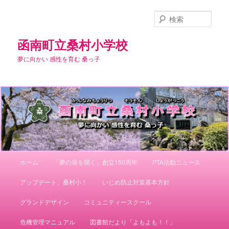
メ
イ
検
ン
索
コ
函南町立桑村小学校
ン
夢に向かい 感性を育む 桑っ子
テ
ン
ツ
へ
移
動
メ
ホーム
「夢の扉を開く」創立150周年
PTA活動ニュース
イ
ン
アップデート、桑村小！
いじめ防止対策基本方針
メ
ニ
グランドデザイン
コミュニティースクール
ュ
ー
危機管理マニュアル
図書館だより「よもよも！！」