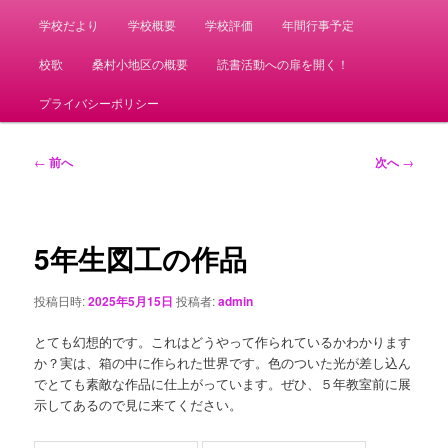
学校だより
学校概要
学校評価
年間行事予定
校歌
桑村小地区の概要
読書活動への扉を開く！
プライバシーポリシー
投
←
前へ
次へ
→
稿
ナ
ビ
ゲ
5年生図工の作品
ー
シ
投稿日時:
2025年5月15日
投稿者:
admin
ョ
ン
とても幻想的です。これはどうやって作られているかわかります
か？実は、箱の中に作られた世界です。色のついた光が差し込ん
でとても素敵な作品に仕上がっています。ぜひ、５年教室前に展
示してあるので見に来てください。