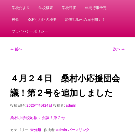
学校だより
学校概要
学校評価
年間行事予定
校歌
桑村小地区の概要
読書活動への扉を開く！
プライバシーポリシー
投
←
前へ
次へ
→
稿
ナ
ビ
ゲ
４月２４日 桑村小応援団会
ー
シ
議！第２号を追加しました
ョ
ン
投稿日時:
2025年4月24日
投稿者:
admin
桑村小学校応援団会議！第２号
カテゴリー:
未分類
作成者:
admin
パーマリンク