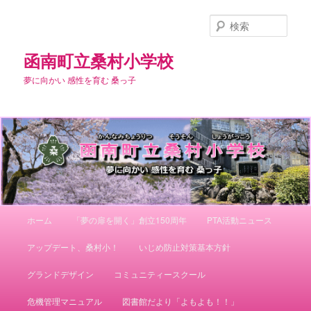
メ
イ
検
ン
索
コ
函南町立桑村小学校
ン
夢に向かい 感性を育む 桑っ子
テ
ン
ツ
へ
移
動
メ
ホーム
「夢の扉を開く」創立150周年
PTA活動ニュース
イ
ン
アップデート、桑村小！
いじめ防止対策基本方針
メ
ニ
グランドデザイン
コミュニティースクール
ュ
ー
危機管理マニュアル
図書館だより「よもよも！！」