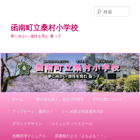
メ
イ
検
ン
索
コ
函南町立桑村小学校
ン
夢に向かい 感性を育む 桑っ子
テ
ン
ツ
へ
移
動
メ
ホーム
「夢の扉を開く」創立150周年
PTA活動ニュース
イ
ン
アップデート、桑村小！
いじめ防止対策基本方針
メ
ニ
グランドデザイン
コミュニティースクール
ュ
ー
危機管理マニュアル
図書館だより「よもよも！！」