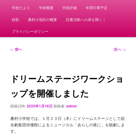
学校だより
学校概要
学校評価
年間行事予定
校歌
桑村小地区の概要
読書活動への扉を開く！
プライバシーポリシー
投
←
前へ
次へ
→
稿
ナ
ビ
ゲ
ドリームステージワークショ
ー
シ
ップを開催しました
ョ
ン
投稿日時:
2025年1月16日
投稿者:
admin
桑村小学校では、１月２３日（木）にドリームステージとして総
合劇集団俳優館によるミュージカル「あらしの夜に」を観劇しま
す。