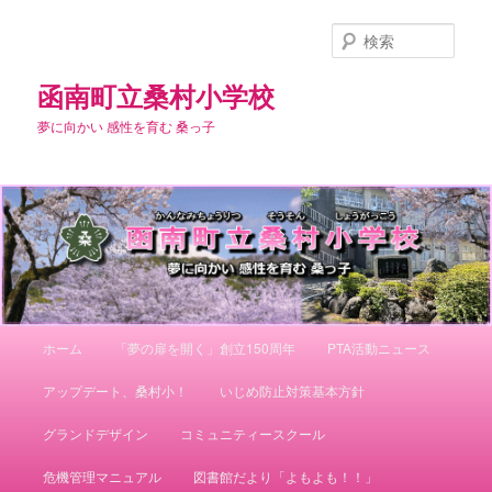
メ
イ
検
ン
索
コ
函南町立桑村小学校
ン
夢に向かい 感性を育む 桑っ子
テ
ン
ツ
へ
移
動
メ
ホーム
「夢の扉を開く」創立150周年
PTA活動ニュース
イ
ン
アップデート、桑村小！
いじめ防止対策基本方針
メ
ニ
グランドデザイン
コミュニティースクール
ュ
ー
危機管理マニュアル
図書館だより「よもよも！！」