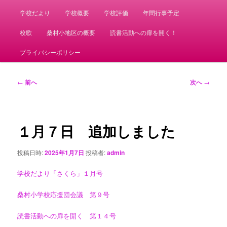
学校だより
学校概要
学校評価
年間行事予定
校歌
桑村小地区の概要
読書活動への扉を開く！
プライバシーポリシー
投
←
前へ
次へ
→
稿
ナ
ビ
ゲ
１月７日 追加しました
ー
シ
投稿日時:
2025年1月7日
投稿者:
admin
ョ
ン
学校だより「さくら」１月号
桑村小学校応援団会議 第９号
読書活動への扉を開く 第１４号