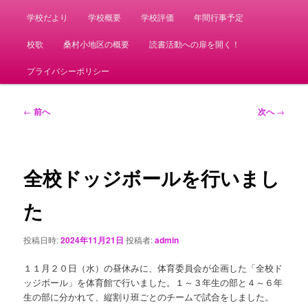
学校だより
学校概要
学校評価
年間行事予定
校歌
桑村小地区の概要
読書活動への扉を開く！
プライバシーポリシー
投
←
前へ
次へ
→
稿
ナ
ビ
ゲ
全校ドッジボールを行いまし
ー
シ
た
ョ
ン
投稿日時:
2024年11月21日
投稿者:
admin
１１月２０日（水）の昼休みに、体育委員会が企画した「全校ド
ッジボール」を体育館で行いました。１～３年生の部と４～６年
生の部に分かれて、縦割り班ごとのチームで試合をしました。