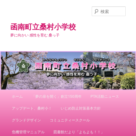
メ
イ
検
ン
索
コ
函南町立桑村小学校
ン
夢に向かい 感性を育む 桑っ子
テ
ン
ツ
へ
移
動
メ
ホーム
「夢の扉を開く」創立150周年
PTA活動ニュース
イ
ン
アップデート、桑村小！
いじめ防止対策基本方針
メ
ニ
グランドデザイン
コミュニティースクール
ュ
ー
危機管理マニュアル
図書館だより「よもよも！！」