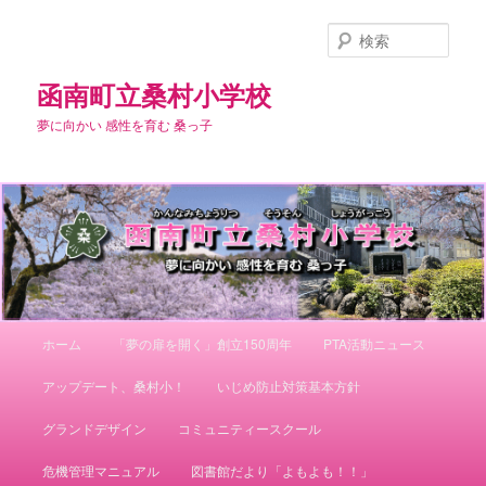
メ
イ
検
ン
索
コ
函南町立桑村小学校
ン
夢に向かい 感性を育む 桑っ子
テ
ン
ツ
へ
移
動
メ
ホーム
「夢の扉を開く」創立150周年
PTA活動ニュース
イ
ン
アップデート、桑村小！
いじめ防止対策基本方針
メ
ニ
グランドデザイン
コミュニティースクール
ュ
ー
危機管理マニュアル
図書館だより「よもよも！！」