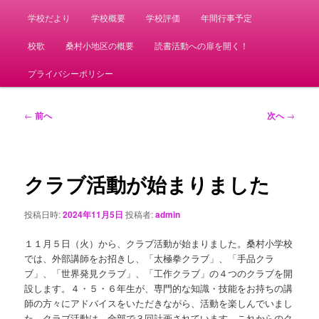
学校だより
学校概要
学校評価
年間行事予定
校歌
桑村小地区の概要
読書活動への扉を開く！
プライバシーポリシー
投
←
前へ
次へ
→
稿
ナ
ビ
ゲ
クラブ活動が始まりました
ー
シ
投稿日時:
2024年11月5日
投稿者:
admin
ョ
ン
１１月５日（火）から、クラブ活動が始まりました。桑村小学校
では、外部講師をお招きし、「太極拳クラブ」、「手品クラ
ブ」、「世界発見クラブ」、「工作クラブ」の４つのクラブを開
設します。４・５・６年生が、専門的な知識・技能をお持ちの講
師の方々にアドバイスをいただきながら、活動を楽しんでいまし
た。クラブ活動は、全部で３回計画されています。これからのク