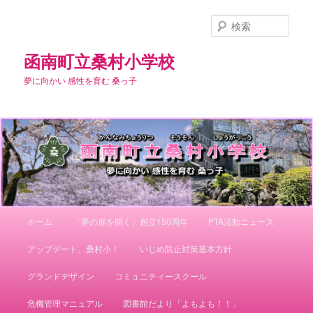
メ
イ
検
ン
索
コ
函南町立桑村小学校
ン
夢に向かい 感性を育む 桑っ子
テ
ン
ツ
へ
移
動
メ
ホーム
「夢の扉を開く」創立150周年
PTA活動ニュース
イ
ン
アップデート、桑村小！
いじめ防止対策基本方針
メ
ニ
グランドデザイン
コミュニティースクール
ュ
ー
危機管理マニュアル
図書館だより「よもよも！！」