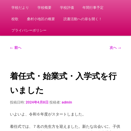
学校だより
学校概要
学校評価
年間行事予定
校歌
桑村小地区の概要
読書活動への扉を開く！
プライバシーポリシー
投
←
前へ
次へ
→
稿
ナ
ビ
ゲ
着任式・始業式・入学式を行
ー
シ
いました
ョ
ン
投稿日時:
2024年4月8日
投稿者:
admin
いよいよ、令和６年度がスタートしました。
着任式では、７名の先生方を迎えました。新たな出会いに、子供