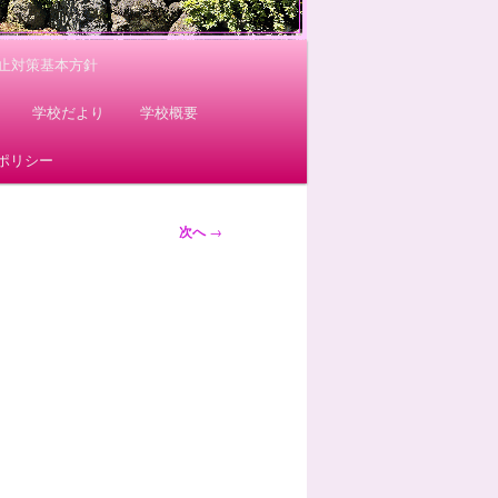
止対策基本方針
学校だより
学校概要
ポリシー
次へ
→