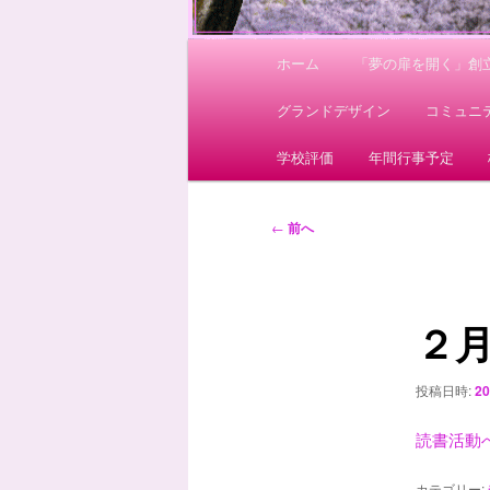
メ
ホーム
「夢の扉を開く」創立
イ
ン
グランドデザイン
コミュニ
メ
ニ
学校評価
年間行事予定
ュ
ー
投
←
前へ
稿
ナ
ビ
２
ゲ
ー
シ
投稿日時:
2
ョ
ン
読書活動
カテゴリー: