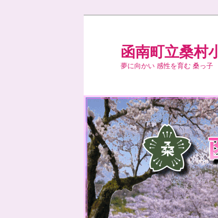
メ
イ
ン
函南町立桑村
コ
夢に向かい 感性を育む 桑っ子
ン
テ
ン
ツ
へ
移
動