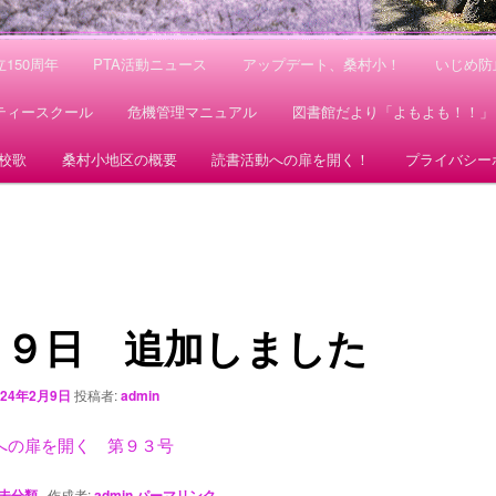
150周年
PTA活動ニュース
アップデート、桑村小！
いじめ防
ティースクール
危機管理マニュアル
図書館だより「よもよも！！」
校歌
桑村小地区の概要
読書活動への扉を開く！
プライバシー
月９日 追加しました
024年2月9日
投稿者:
admin
への扉を開く 第９３号
未分類
作成者:
admin
パーマリンク