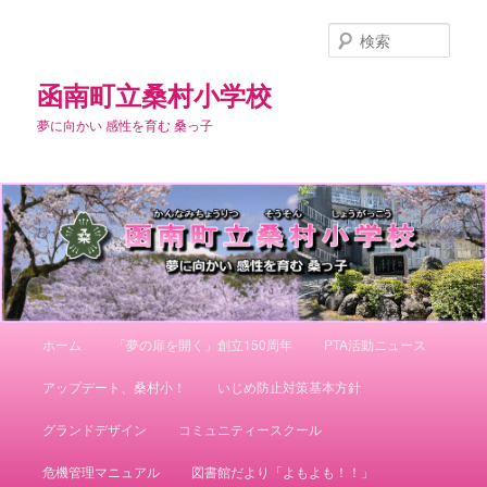
メ
イ
検
ン
索
コ
函南町立桑村小学校
ン
夢に向かい 感性を育む 桑っ子
テ
ン
ツ
へ
移
動
メ
ホーム
「夢の扉を開く」創立150周年
PTA活動ニュース
イ
ン
アップデート、桑村小！
いじめ防止対策基本方針
メ
ニ
グランドデザイン
コミュニティースクール
ュ
ー
危機管理マニュアル
図書館だより「よもよも！！」