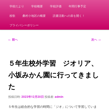
学校だより
学校概要
学校評価
年間行事予定
校歌
桑村小地区の概要
読書活動への扉を開く！
プライバシーポリシー
投
←
前へ
次へ
→
稿
ナ
ビ
ゲ
５年生校外学習 ジオリア、
ー
シ
小坂みかん園に行ってきまし
ョ
ン
た
投稿日時:
2023年12月20日
投稿者:
admin
５年生は総合的な学習の時間に「ジオ」について学習していま