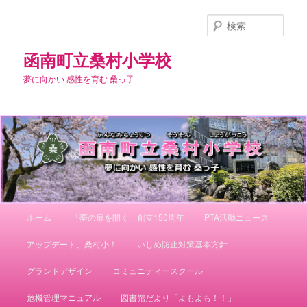
メ
イ
検
ン
索
コ
函南町立桑村小学校
ン
夢に向かい 感性を育む 桑っ子
テ
ン
ツ
へ
移
動
メ
ホーム
「夢の扉を開く」創立150周年
PTA活動ニュース
イ
ン
アップデート、桑村小！
いじめ防止対策基本方針
メ
ニ
グランドデザイン
コミュニティースクール
ュ
ー
危機管理マニュアル
図書館だより「よもよも！！」