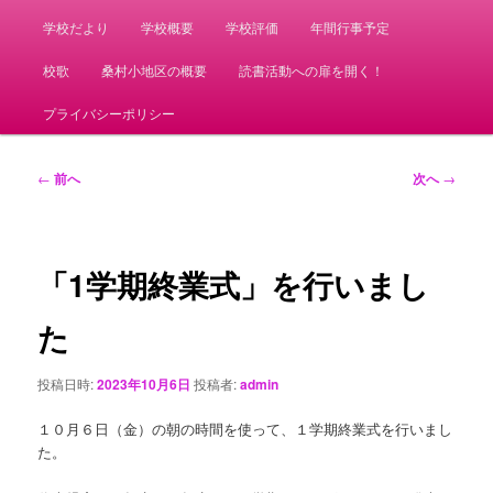
学校だより
学校概要
学校評価
年間行事予定
校歌
桑村小地区の概要
読書活動への扉を開く！
プライバシーポリシー
投
←
前へ
次へ
→
稿
ナ
ビ
ゲ
「1学期終業式」を行いまし
ー
シ
た
ョ
ン
投稿日時:
2023年10月6日
投稿者:
admin
１０月６日（金）の朝の時間を使って、１学期終業式を行いまし
た。