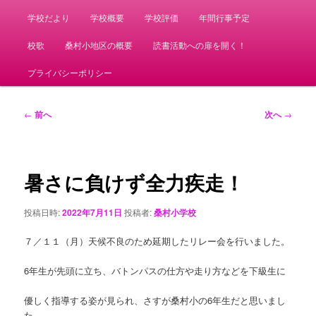
学校だより
学校概要
学校評価
年間行事予定
校歌
桑村小地区の概要
読書活動への扉を開く！
プライバシーポリシー
投
←
前へ
次へ
→
稿
ナ
ビ
ゲ
暑さに負けず全力疾走！
ー
シ
投稿日時:
2022年7月11日
投稿者:
桑村小学校
ョ
ン
７／１１（月）天候不良のため延期したリレー会を行いました。
6年生が先頭に立ち、バトンパスの仕方や走り方などを下級生に
優しく指導する姿が見られ、さすが桑村小の6年生だと思いまし
た。