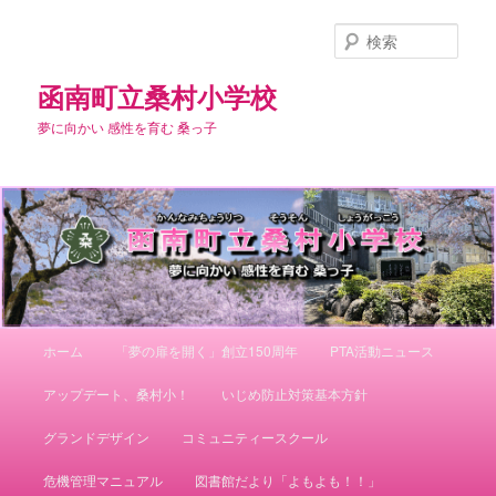
メ
イ
検
ン
索
コ
函南町立桑村小学校
ン
夢に向かい 感性を育む 桑っ子
テ
ン
ツ
へ
移
動
メ
ホーム
「夢の扉を開く」創立150周年
PTA活動ニュース
イ
ン
アップデート、桑村小！
いじめ防止対策基本方針
メ
ニ
グランドデザイン
コミュニティースクール
ュ
ー
危機管理マニュアル
図書館だより「よもよも！！」