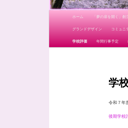
メ
ホーム
「夢の扉を開く」創立
イ
ン
グランドデザイン
コミュニ
メ
ニ
学校評価
年間行事予定
ュ
ー
学
令和７年
後期学校