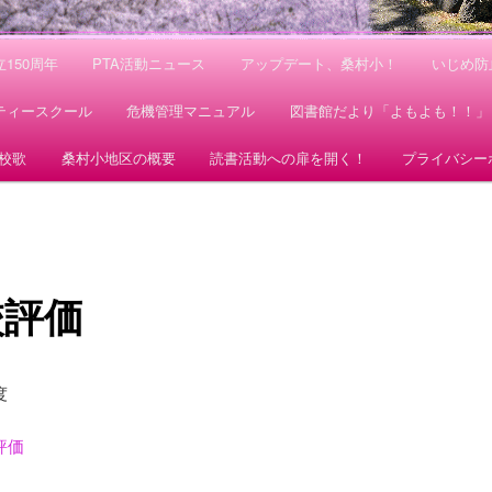
150周年
PTA活動ニュース
アップデート、桑村小！
いじめ防
ティースクール
危機管理マニュアル
図書館だより「よもよも！！」
校歌
桑村小地区の概要
読書活動への扉を開く！
プライバシー
校評価
度
評価