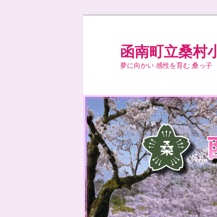
メ
イ
ン
函南町立桑村
コ
夢に向かい 感性を育む 桑っ子
ン
テ
ン
ツ
へ
移
動